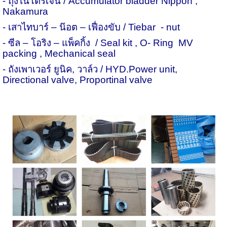
- ถุงไนโตรเจน /
Accumulator bladder Nippon ,
Nakamura
- เสาไทบาร์
–
น๊อต
–
เฟื่องขับ /
Tiebar
- nut
- ซีล
–
โอริง
–
แพ็คกิ้ง
/
Seal kit , O- Ring
MV
packing , Mechanical seal
- ถังเพาเวอร์ ยูนิค
,
วาล์ว /
HYD.Power unit,
Directional valve, Proportinal valve