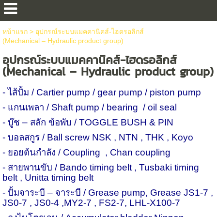
หน้าแรก
>
อุปกรณ์ระบบแมคคานิคส์-ไฮดรอลิกส์
(Mechanical – Hydraulic product group)
อุปกรณ์ระบบแมคคานิคส์-ไฮดรอลิกส์
(Mechanical – Hydraulic product group)
- ไส้ปั้ม /
Cartier pump / gear pump / piston pump
- แกนเพลา /
Shaft pump / bearing
/ oil seal
- บู๊ช
–
สลัก ข้อพับ /
TOGGLE BUSH & PIN
- บอลสกูร /
Ball screw NSK , NTN , THK , Koyo
- ยอยต้นกำลัง /
Coupling
, Chan coupling
- สายพานขับ /
Bando timing belt , Tusbaki timing
belt , Unitta timing belt
- ปั้มจาระบี
–
จาระบี /
Grease pump, Grease JS
1-7
,
JS
0-7
, JS
0-4
,MY
2-7
, FS
2-7
, LHL-X
100-7